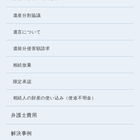
身分証提示のお願い
遺産分割協議
当事務所では、犯罪収益移転行為の防止を目
的とする日本弁護士連合会の規定により、ご
遺言について
依頼を受ける際、ご本人様確認のために、免
許証、保険証等のコピーを頂いております。
遺留分侵害額請求
第三者への情報提供
相続放棄
当事務所は、個人情報保護法その他の法令を
限定承認
遵守し、法令に基づく場合を除き、 ご本人の
同意がない限り、個人情報を第三者に提供し
相続人の財産の使い込み（使途不明金）
ません。
弁護士費用
個人情報の安全管理
解決事例
当事務所は取得した個人情報を、漏洩、滅