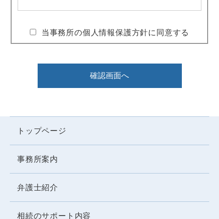
個人情報の利用目的
当事務所の個人情報保護方針に同意する
当事務所では取得した個人情報は、以下の目
的で利用します。 法令に定めのある場合及び
ご本人の同意がある場合を除き、 この範囲を
確認画面へ
超えて個人情報を利用することはありませ
ん。
・ご依頼いただいた弁護士業務の遂行及びこ
トップページ
れに付随する業務
・年賀状等の挨拶状、当事務所の案内等のご
事務所案内
送付
・その他、上記利用目的に付随する業務の遂
弁護士紹介
行
相続のサポート内容